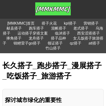
[MMKMMC]首页
搭子火花
kpl搭子
营销搭子
献县搭子
跑车搭子
混帐搭子
老式搭子
乌海
搭子
运动搭子穿搭文案
临沭搭子
西安涩搭搭子
捧角搭子
龙舟搭子
搭子品种
女儿饭搭子旅游搭
子
锦鲤雷子go搭子
领证搭子
qz搭子
atl搭子
竹山搭子
长久搭子_跑步搭子_漫展搭子
_吃饭搭子_旅游搭子
探讨城市绿化的重要性