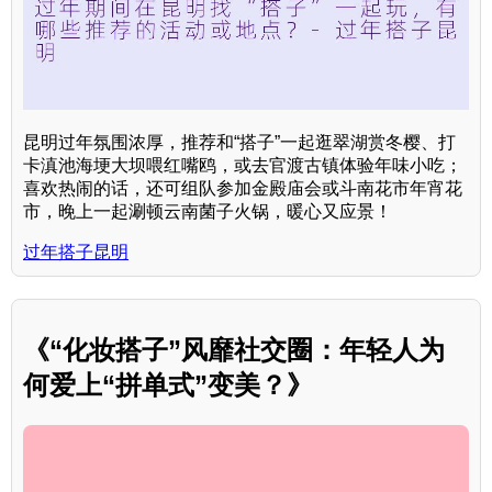
昆明过年氛围浓厚，推荐和“搭子”一起逛翠湖赏冬樱、打
卡滇池海埂大坝喂红嘴鸥，或去官渡古镇体验年味小吃；
喜欢热闹的话，还可组队参加金殿庙会或斗南花市年宵花
市，晚上一起涮顿云南菌子火锅，暖心又应景！
过年搭子昆明
《“化妆搭子”风靡社交圈：年轻人为
何爱上“拼单式”变美？》