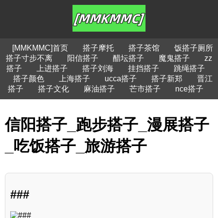
[MMKMMC]首页
搭子摩托
搭子茶馆
饭搭子厕所
搭子寸步不离
阳信搭子
醋坛搭子
魔鬼搭子
zz
搭子
上进搭子
搭子刘海
挂挡搭子
跳绳搭子
搭子颜色
上海搭子
ucca搭子
搭子新郑
晋江
搭子
搭子文化
麻油搭子
芒市搭子
nce搭子
信阳搭子_跑步搭子_漫展搭子
_吃饭搭子_旅游搭子
###