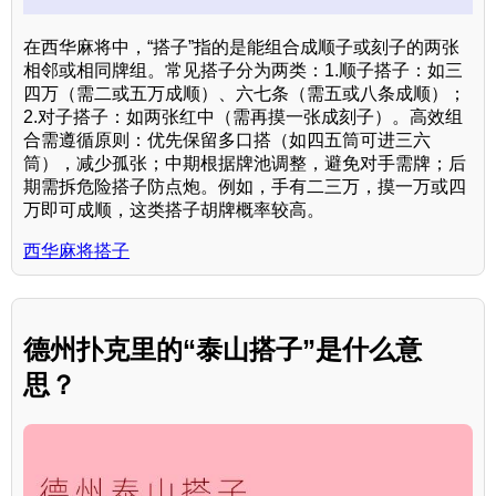
在西华麻将中，“搭子”指的是能组合成顺子或刻子的两张
相邻或相同牌组。常见搭子分为两类：1.顺子搭子：如三
四万（需二或五万成顺）、六七条（需五或八条成顺）；
2.对子搭子：如两张红中（需再摸一张成刻子）。高效组
合需遵循原则：优先保留多口搭（如四五筒可进三六
筒），减少孤张；中期根据牌池调整，避免对手需牌；后
期需拆危险搭子防点炮。例如，手有二三万，摸一万或四
万即可成顺，这类搭子胡牌概率较高。
西华麻将搭子
德州扑克里的“泰山搭子”是什么意
思？