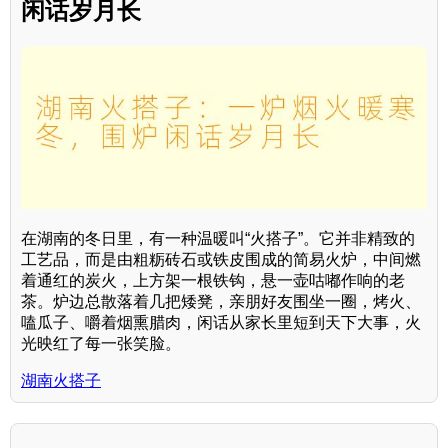
闲话岁月长
在湖南的冬日里，有一种温暖叫“火搭子”。它并非精致的
工艺品，而是由粗粝砖石或铁皮围成的简易火炉，中间燃
着通红的炭火，上方架一根铁钩，悬一壶咕嘟作响的老
茶。炉边总散落着几把矮凳，亲朋好友围坐一圈，烤火、
嗑瓜子、嚼着烟熏腊肉，闲话从家长里短到天下大事，火
光映红了每一张笑脸。
湖南火搭子