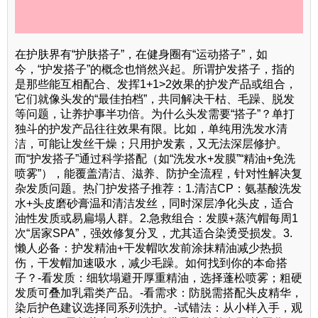
在护肤界有“护肤搭子”，在健身圈有“运动搭子”，如
今，“护发搭子”的概念也悄然兴起。所谓护发搭子，指的
是那些能互相配合、发挥1+1>2效果的护发产品或组合，
它们就像头发的“最佳拍档”，共同解决干枯、毛躁、脱发
等问题，让养护事半功倍。为什么头发需要“搭子”？单打
独斗的护发产品往往效果有限。比如，单纯用洗发水清
洁，可能让发丝干燥；只用护发素，又无法深层修护。
而“护发搭子”通过科学搭配（如“洗发水+发膜”“精油+免洗
喷雾”），能覆盖清洁、滋养、防护全流程，针对性解决复
杂发质问题。热门护发搭子推荐：1.清洁CP：氨基酸洗发
水+头皮磨砂膏温和清洁发丝，同时深层净化头皮，适合
油性发质或易扁塌人群。2.急救组合：发膜+蒸汽帽每周1
次“居家SPA”，强效修复分叉，尤其适合染烫受损发。3.
懒人必备：护发精油+干发帽吹发前涂抹精油减少热损
伤，干发帽加速吸水，减少毛躁。如何找到你的本命搭
子？-看发质：细软塌避开厚重精油，选择蓬松喷雾；粗硬
发质可叠加乳霜类产品。-看需求：防脱需搭配头皮精华，
染后护色建议选择同系列洗护。-试错法：从小样入手，观