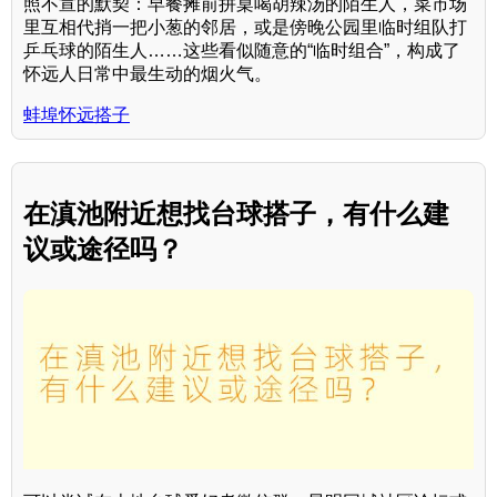
照不宣的默契：早餐摊前拼桌喝胡辣汤的陌生人，菜市场
里互相代捎一把小葱的邻居，或是傍晚公园里临时组队打
乒乓球的陌生人……这些看似随意的“临时组合”，构成了
怀远人日常中最生动的烟火气。
蚌埠怀远搭子
在滇池附近想找台球搭子，有什么建
议或途径吗？