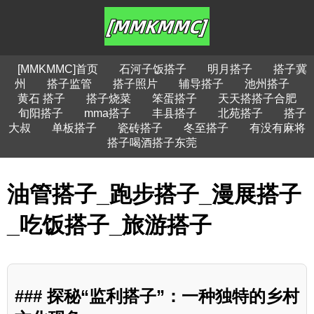
[MMKMMC]首页
石河子饭搭子
明月搭子
搭子冀
州
搭子监管
搭子照片
辅导搭子
池州搭子
黄石 搭子
搭子烧菜
笨蛋搭子
天天搭搭子合肥
旬阳搭子
mma搭子
丰县搭子
北苑搭子
搭子
大叔
单板搭子
瓷砖搭子
冬至搭子
有没有麻将
搭子喝酒搭子东莞
油管搭子_跑步搭子_漫展搭子
_吃饭搭子_旅游搭子
### 探秘“监利搭子”：一种独特的乡村