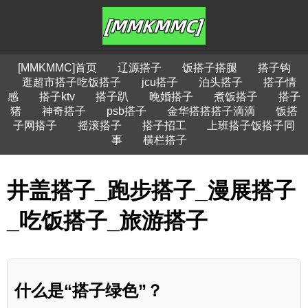
[MMKMMC]首页
辽源搭子
饭搭子搭腿
搭子钩
逛超市搭子吃饭搭子
jcu搭子
泊头搭子
搭子情
感
搭子ktv
搭子趴
晚婚搭子
煮饭搭子
搭子
猪
神奇搭子
psb搭子
金华搭搭搭子滴滴
饭搭
子网搭子
摇滚搭子
搭子招工
上班搭子饭搭子同
事
横栏搭子
井盖搭子_跑步搭子_漫展搭子
_吃饭搭子_旅游搭子
什么是“搭子绿色”？