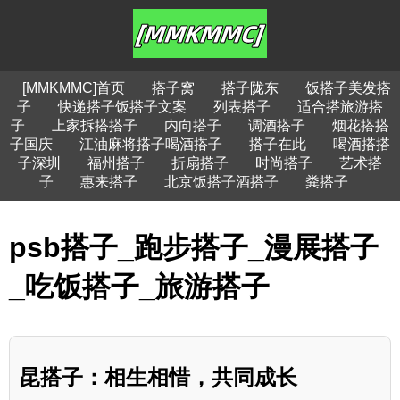
[MMKMMC]首页
搭子窝
搭子陇东
饭搭子美发搭
子
快递搭子饭搭子文案
列表搭子
适合搭旅游搭
子
上家拆搭搭子
内向搭子
调酒搭子
烟花搭搭
子国庆
江油麻将搭子喝酒搭子
搭子在此
喝酒搭搭
子深圳
福州搭子
折扇搭子
时尚搭子
艺术搭
子
惠来搭子
北京饭搭子酒搭子
粪搭子
psb搭子_跑步搭子_漫展搭子
_吃饭搭子_旅游搭子
昆搭子：相生相惜，共同成长