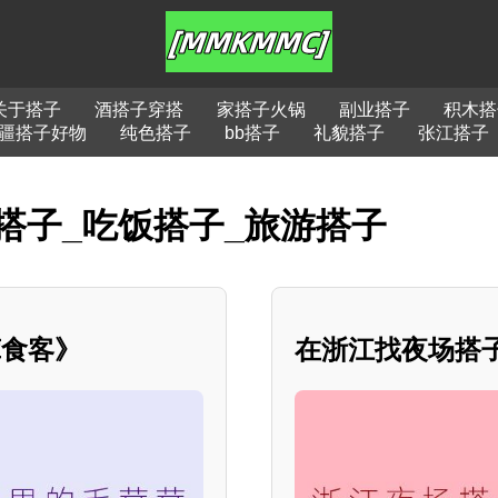
关于搭子
酒搭子穿搭
家搭子火锅
副业搭子
积木搭
疆搭子好物
纯色搭子
bb搭子
礼貌搭子
张江搭子
搭子_吃饭搭子_旅游搭子
茸食客》
在浙江找夜场搭