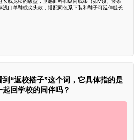
过长或宽松的版型，垂感面料和纵向线条（如V领、竖条
荐浅口单鞋或尖头款，搭配同色系下装和鞋子可延伸腿长
看到“返校搭子”这个词，它具体指的是
一起回学校的同伴吗？