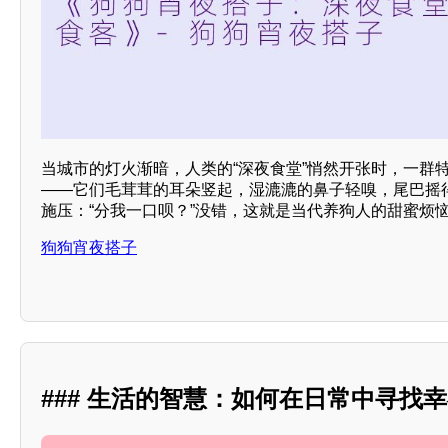
当城市的灯火渐暗，人类的“深夜食堂”悄然开张时，一群
——它们毛茸茸的耳朵竖起，湿漉漉的鼻子轻嗅，尾巴摇
施压：“分我一口呗？”没错，这就是当代养狗人的甜蜜烦
狗狗宵夜搭子
### 生活的智慧：如何在日常中寻找