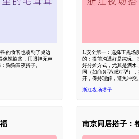
特殊的食客也凑到了桌边
1.安全第一：选择正规场
得像螺旋桨，用眼神无声
的：提前沟通好是纯玩、拼
恼：狗狗宵夜搭子。
好分摊方式，尤其是酒水
同（如商务型/派对型），
开，保持理解，避免冲突
浙江夜场搭子
幸福
南京同居搭子：