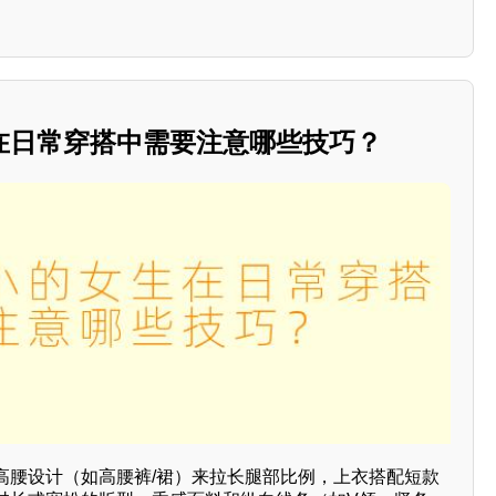
在日常穿搭中需要注意哪些技巧？
高腰设计（如高腰裤/裙）来拉长腿部比例，上衣搭配短款