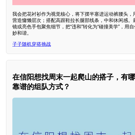
我会把花衬衫作为视觉核心，将下摆半塞进运动裤腰头，
营造慵懒层次；搭配高跟鞋拉长腿部线条，中和休闲感。
镜或亮色手包聚焦细节，把“违和”转化为“碰撞美学”，用
妙和谐。
子子随机穿搭挑战
在信阳想找周末一起爬山的搭子，有
靠谱的组队方式？