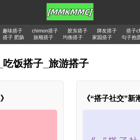
趣味搭子
chimon搭子
胶东搭子
牌友搭子
搭子cf
搭子 肥肠
旅顺搭子
均衡搭子
家园搭子
勾子抱
_吃饭搭子_旅游搭子
盟》
《“搭子社交”新潮