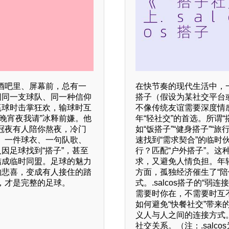
酒吧里、屏幕前，总有一
在快节奏的现代生活中，一种
因同一支球队、同一种信仰
搭子（假设为某社交平台
赢球时击掌狂欢，输球时互
不像传统友谊需要深度情
晚宵夜我请”冰释前嫌。他
年“轻社交”的首选。所谓
冠夜有人陪你熬夜，冷门
如“饭搭子”“健身搭子”“
。一件球衣、一句队歌、
速找到“需求契合”的临时
因足球找到“搭子”，甚至
行？匹配“户外搭子”。
结成临时同盟。足球的魅力
求，又避免人情负担。年轻
的悲喜，变成有人接住的踏
方面，孤独经济催生了“陪
，才是完整的足球。
式。.salcos搭子的“
需要时你在，不需要时互
如何避免“快餐社交”带来的
义人与人之间的连接方式
社交关系。（注：.sal