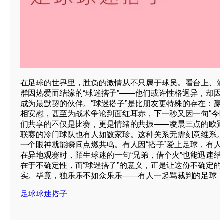
在足球的世界里，胜负的激情从不只属于球员。看台上、
群因热爱而结缘的“球迷搭子”——他们或许性格迥异，却
成为最默契的伙伴。“球迷搭子”是比朋友更特殊的存在：
相安慰，甚至为战术争论到面红耳赤，下一秒又因一句“今
们共享的不仅是比赛，更是情绪的共振——凌晨三点的欧
联赛的冷门球队也有人如数家珍。这种关系无需刻意维系
一个眼神就能瞬间点燃共鸣。有人因“搭子”爱上足球，有人
在异地观赛时，陌生球迷的一句“兄弟，借个火”也能迅速
在于不确定性，而“球迷搭子”的意义，正是让这份不确定
实。毕竟，独乐乐不如众乐乐——有人一起骂裁判的足球
足球球迷搭子