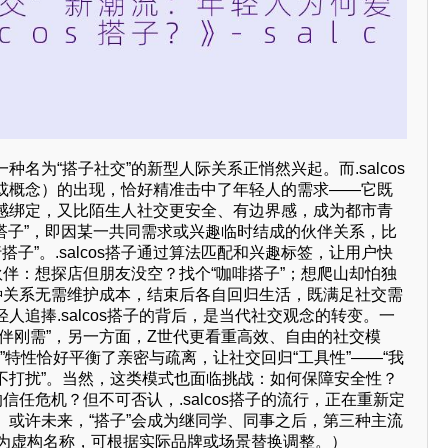
名为“搭子社交”的新型人际关系正悄然兴起。而.salcos
或概念）的出现，恰好精准击中了年轻人的需求——它既
感绑定，又比陌生人社交更安全、有边界感，成为都市青
“搭子”，即因某一共同需求或兴趣临时结成的伙伴关系，比
旅行搭子”。.salcos搭子通过算法匹配和兴趣标签，让用户快
伙伴：想探店但朋友没空？找个“咖啡搭子”；想爬山却怕独
这种关系无需维护成本，结束后各自回归生活，既满足社交需
人追捧.salcos搭子的背后，是当代社交观念的转变。一
伴刚需”，另一方面，Z世代更看重高效、自由的社交模
弱连接”特性恰好平衡了亲密与疏离，让社交回归“工具性”——“我
不打扰”。当然，这类模式也面临挑战：如何保障安全性？
信任危机？但不可否认，.salcos搭子的流行，正在重新定
。或许未来，“搭子”会成为继同学、同事之后，第三种主流
cos为虚构名称，可根据实际品牌或场景替换调整。）