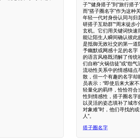
子”“健身搭子”到“旅行
而“搭子圈名字”作为这
年轻一代对身份认同与归属
研搭子互助群”“周末徒步
玄机。它们用关键词快速
能让陌生人瞬间确认彼此
是抵御无效社交的第一道
予幽默或网感十足的名字，
的语言风格既消解了传统
们自称“火锅信徒”或“怨
流动性关系中的情感锚点
散，但一个有趣的名字却
员表示：“即使后来大家
轻量化的羁绊，恰恰符合
性到情感性，搭子圈名字
以灵活的姿态填补了城市
对象难”时，他们寻找的
人”。
搭子圈名字