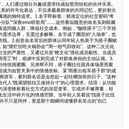
搭子”，人们通过细分兴趣或需求结成短暂而轻松的伙伴关系。
种关系的符号化表达，不仅承载着群体的共同记忆，更折射出
感的独特追求。1.名字即标签：精准定位的社交密码“考
小分队”“深夜emo听歌局”……这些看似随意的命名实则暗藏
筛选同频人群，降低社交成本。例如，“咖啡搭子”三个字就
的需求边界，无需过多解释。名字成了圈层的“入场券”，也
防线。2.创意命名背后的群体认同年轻人热衷于为搭子圈赋
如“摆烂但吃火锅协会”“周一怨气回收站”。这种二次元化
社交的严肃性，又通过共造“梗文化”强化成员黏性。当成员
气清理工”时，戏谑中实则完成了对群体身份的主动认领。3.
与传统闺蜜圈、兄弟帮不同，搭子圈往往因具体场景而聚
能成为短暂关系中的情感坐标。某“雨夜出租车搭子群”的成
不再拼车，看到群名还是会想起一起吐槽加班的日子。”这种
当代人“既渴望联结又保持分寸”的心理需求。结语：从功能
的演变映射着社交方式的深层变革。它或许不够厚重，却
化生活中碎片化的情感空隙。当年轻人笑着说“找搭子比找
或许不只是同伴，更是那个能瞬间读懂群名笑点的“自己