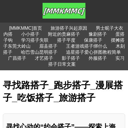
[MMKMMC]首页
旅游搭子兴起原因
男士昵子大衣
内搭
小小搭子
附近的贵麻搭子
豫剧搭子
蛋搭
子钩
学习搭子失联
搭子平度
保康搭子
摆摊搭
子东莞大岭山
眉县搭子
王者游戏搭子绑什么
木刻
搭子
哈巴雪山昆明搭子
追星搭子爱心拼图教程简单
广昌搭子
才艺搭子
影子搭子
外服搭子
实习
搭子日常文案
寻找路搭子_跑步搭子_漫展搭
子_吃饭搭子_旅游搭子
寻找心动的“约会搭子”——探索上海