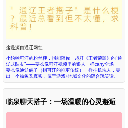
这是源自通辽网红
小约翰可汗的粉丝梗，指能陪你一起肝《王者荣耀》的"通
辽式队友"——要么像可汗视频里的狠人一样carry全场，
要么像通辽鸽子（指可汗的拖更传统）一样挂机坑人，突
出一个抽象又真实，属于游戏+地域文化的缝合玩笑话。
临泉聊天搭子：一场温暖的心灵邂逅