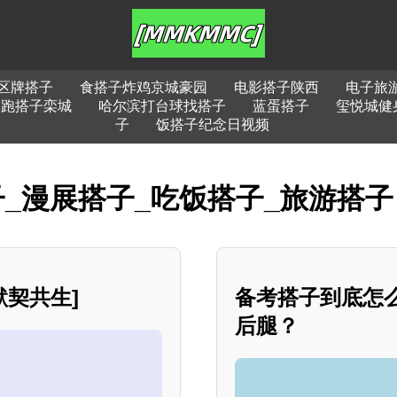
区牌搭子
食搭子炸鸡京城豪园
电影搭子陕西
电子旅
夜跑搭子栾城
哈尔滨打台球找搭子
蓝蛋搭子
玺悦城健
子
饭搭子纪念日视频
_漫展搭子_吃饭搭子_旅游搭子
契共生]
备考搭子到底怎
后腿？