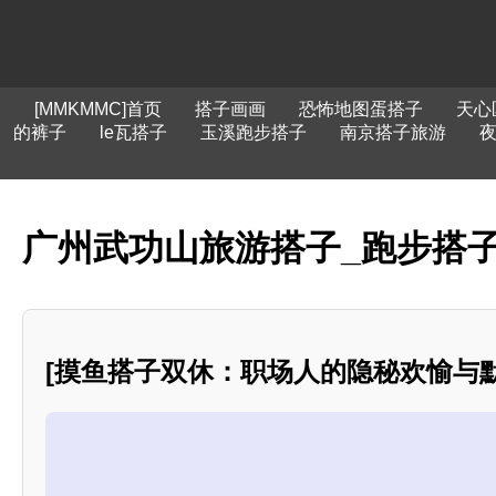
[MMKMMC]首页
搭子画画
恐怖地图蛋搭子
天心
的裤子
le瓦搭子
玉溪跑步搭子
南京搭子旅游
广州武功山旅游搭子_跑步搭子
[摸鱼搭子双休：职场人的隐秘欢愉与默