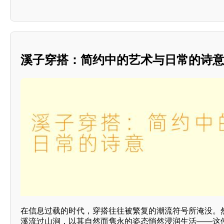
溪子穿搭：简约中的艺术与日常的诗
在信息过载的时代，穿搭往往被繁复的潮流符号所淹没。
溪流过山涧，以其自然而隽永的姿态悄然浸润生活——这便