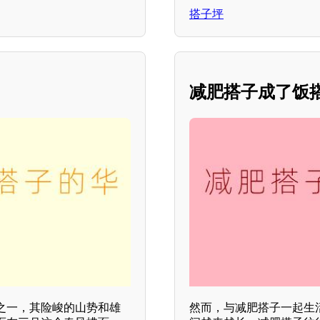
搭子坪
减肥搭子成了饭
之一，其险峻的山势和雄
然而，与减肥搭子一起生