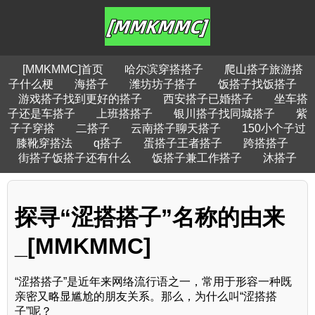
[MMKMMC]首页
哈尔滨穿搭搭子
爬山搭子旅游搭
子什么梗
海搭子
潍坊坊子搭子
饭搭子找饭搭子
游戏搭子找到更好的搭子
西安搭子已婚搭子
坐车搭
子还是车搭子
上班搭搭子
银川搭子找同城搭子
紫
子子穿搭
二搭子
云南搭子聊天搭子
150小个子过
膝靴穿搭法
q搭子
蛋搭子王者搭子
跨搭搭子
街搭子饭搭子还有什么
饭搭子兼工作搭子
沐搭子
探寻“涩搭搭子”名称的由来
_[MMKMMC]
“涩搭搭子”是近年来网络流行语之一，常用于形容一种既
亲密又略显尴尬的朋友关系。那么，为什么叫“涩搭搭
子”呢？