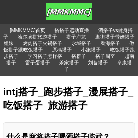
[MMKMMC]首页
搭搭子运动直播
酒搭子vs健身搭
子
哈尔滨搭旅游搭子
搭子卢龙
逛街搭子带娃搭子
姐妹
烤肉搭子火锅搭子
永城搭子
看海搭子
做
饭搭子跟吃饭搭子
原稿搭子
小跑搭子
吃饭搭子跑
步搭子
学习搭子怎样搭
搭群子
搭子周至
越南
搭子
雷子蛋搭子
杀家搭子
刘备搭子
阜康搭
子
intj搭子_跑步搭子_漫展搭子_
吃饭搭子_旅游搭子
什么是麻将搭子喝酒搭子临武？