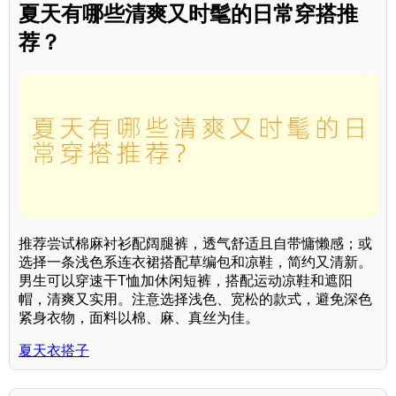
夏天有哪些清爽又时髦的日常穿搭推
荐？
推荐尝试棉麻衬衫配阔腿裤，透气舒适且自带慵懒感；或
选择一条浅色系连衣裙搭配草编包和凉鞋，简约又清新。
男生可以穿速干T恤加休闲短裤，搭配运动凉鞋和遮阳
帽，清爽又实用。注意选择浅色、宽松的款式，避免深色
紧身衣物，面料以棉、麻、真丝为佳。
夏天衣搭子