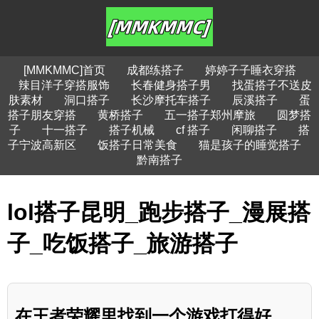
[MMKMMC]首页
成都练搭子
婷婷子子睡衣穿搭
辣目洋子穿搭服饰
长春健身搭子男
找蛋搭子不送皮
肤素材
洞口搭子
长沙摩托车搭子
辰溪搭子
蛋
搭子朋友穿搭
黄桥搭子
五一搭子郑州摩旅
圆梦搭
子
十一搭子
搭子机械
cf 搭子
闲聊搭子
搭
子宁波高新区
饭搭子日常美食
猫是孩子的睡觉搭子
黔南搭子
lol搭子昆明_跑步搭子_漫展搭
子_吃饭搭子_旅游搭子
在王者荣耀里找到一个游戏打得好、