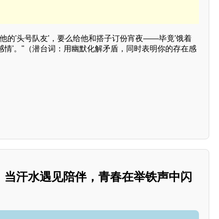
他的'头号队友'，要么给他和搭子订份宵夜——毕竟'饿着
感情'。"（潜台词：用幽默化解矛盾，同时表明你的存在感
”：当汗水遇见陪伴，青春在举铁声中闪