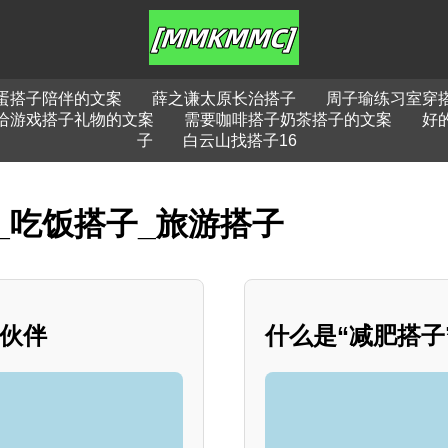
蛋搭子陪伴的文案
薛之谦太原长治搭子
周子瑜练习室穿
给游戏搭子礼物的文案
需要咖啡搭子奶茶搭子的文案
好
子
白云山找搭子16
_吃饭搭子_旅游搭子
村伙伴
什么是“减肥搭