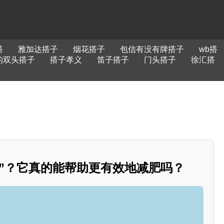
搭
雅加达搭子
烟花搭子
包信有没有牌搭子
wb搭
的双头搭子
搭子孝义
笛子搭子
门头搭子
徐汇搭
子”？它真的能帮助更有效地减肥吗？