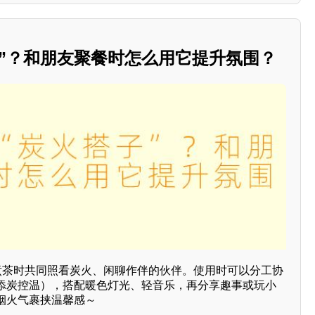
子”？和朋友聚餐时怎么用它提升氛围？
或煮茶时共同照看炭火、闲聊作伴的伙伴。使用时可以分工协
添炭控温），搭配暖色灯光、轻音乐，再分享趣事或玩小
烟火气裹挟温馨感～