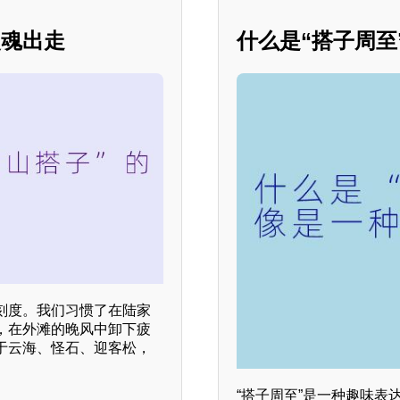
灵魂出走
什么是“搭子周
刻度。我们习惯了在陆家
，在外滩的晚风中卸下疲
于云海、怪石、迎客松，
“搭子周至”是一种趣味表