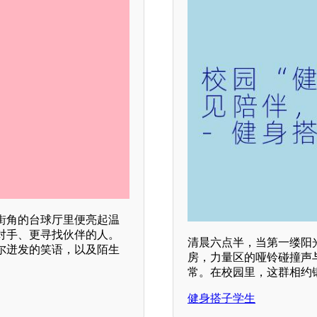
街角的台球厅里便亮起温
对手、更寻找伙伴的人。
清晨六点半，当第一缕阳
尔迸发的笑语，以及陌生
房，力量区的哑铃碰撞声
常。在校园里，这群相约
健身搭子学生