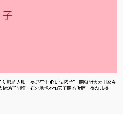
临沂呱的人呗！要是有个“临沂话搭子”，咱就能天天用家乡
想糁汤了能唠，在外地也不怕忘了咱临沂腔，得劲儿得