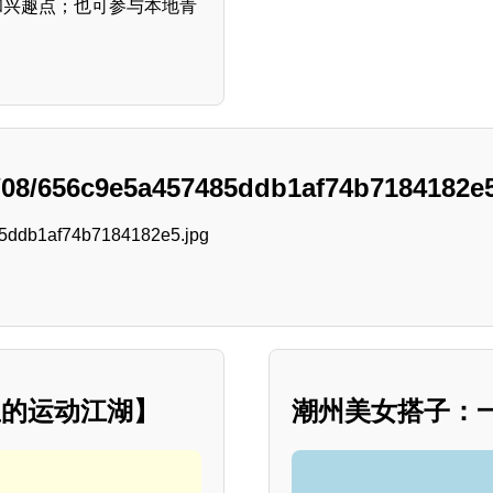
和兴趣点；也可参与本地青
5/08/656c9e5a457485ddb1af74b7184182e5
里的运动江湖】
潮州美女搭子：