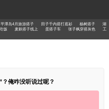
平潭岛4月旅游搭子
田子千内搭打底衫
杨树搭子
湖
吃饭
麦麸搭子线上
蛋搭子车
张子枫穿搭灰色
工
”？俺咋没听说过呢？