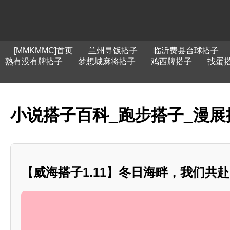
[MMKMMC]首页
兰州寻饭搭子
临沂费县台球搭子
熟有没有牌搭子
梦想城麻将搭子
鸡西牌搭子
找蛋
小说搭子百科_跑步搭子_漫展
【威海搭子1.11】冬日海畔，我们共