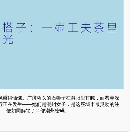
风熏得慵懒。广济桥头的石狮子在斜阳里打盹，而巷弄深
行正在发生——她们是潮州女子，是这座城市最灵动的注
子"，便如同解锁了半部潮州密码。