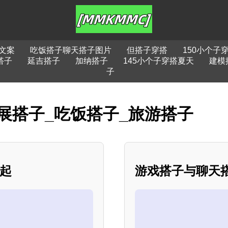
文案
吃饭搭子聊天搭子图片
但搭子穿搭
150小个子
搭子
延吉搭子
加纳搭子
145小个子穿搭夏天
建模
子
展搭子_吃饭搭子_旅游搭子
崛起
游戏搭子与聊天