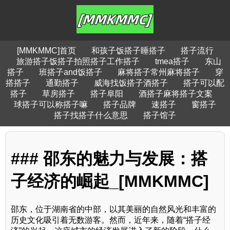
[MMKMMC]首页
和孩子饭搭子睡搭子
搭子流行
旅游搭子饭搭子拍照搭子工作搭子
tmea搭子
东山
搭子
班搭子and饭搭子
麻将搭子常州麻将搭子
穿
搭搭子
通勤搭子
威海找饭搭子酒搭子
搭子可以配
搭子
草房搭子
搭子阜阳
酒搭子麻将搭子文案
球搭子可以称搭子嘛
搭子品牌
速搭子
窗搭子
搭子找搭子什么意思
搭子馆子
### 邵东的魅力与发展：搭
子经济的崛起_[MMKMMC]
邵东，位于湖南省的中部，以其美丽的自然风光和丰富的
历史文化吸引着无数游客。然而，近年来，随着“搭子经