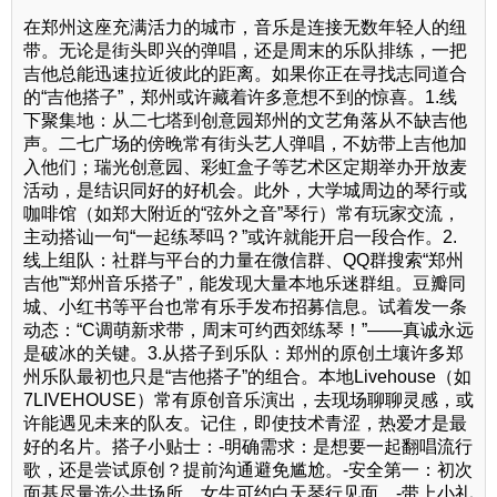
在郑州这座充满活力的城市，音乐是连接无数年轻人的纽
带。无论是街头即兴的弹唱，还是周末的乐队排练，一把
吉他总能迅速拉近彼此的距离。如果你正在寻找志同道合
的“吉他搭子”，郑州或许藏着许多意想不到的惊喜。1.线
下聚集地：从二七塔到创意园郑州的文艺角落从不缺吉他
声。二七广场的傍晚常有街头艺人弹唱，不妨带上吉他加
入他们；瑞光创意园、彩虹盒子等艺术区定期举办开放麦
活动，是结识同好的好机会。此外，大学城周边的琴行或
咖啡馆（如郑大附近的“弦外之音”琴行）常有玩家交流，
主动搭讪一句“一起练琴吗？”或许就能开启一段合作。2.
线上组队：社群与平台的力量在微信群、QQ群搜索“郑州
吉他”“郑州音乐搭子”，能发现大量本地乐迷群组。豆瓣同
城、小红书等平台也常有乐手发布招募信息。试着发一条
动态：“C调萌新求带，周末可约西郊练琴！”——真诚永远
是破冰的关键。3.从搭子到乐队：郑州的原创土壤许多郑
州乐队最初也只是“吉他搭子”的组合。本地Livehouse（如
7LIVEHOUSE）常有原创音乐演出，去现场聊聊灵感，或
许能遇见未来的队友。记住，即使技术青涩，热爱才是最
好的名片。搭子小贴士：-明确需求：是想要一起翻唱流行
歌，还是尝试原创？提前沟通避免尴尬。-安全第一：初次
面基尽量选公共场所，女生可约白天琴行见面。-带上小礼