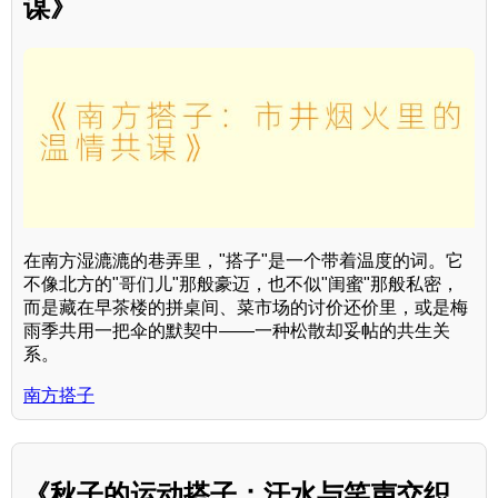
谋》
在南方湿漉漉的巷弄里，"搭子"是一个带着温度的词。它
不像北方的"哥们儿"那般豪迈，也不似"闺蜜"那般私密，
而是藏在早茶楼的拼桌间、菜市场的讨价还价里，或是梅
雨季共用一把伞的默契中——一种松散却妥帖的共生关
系。
南方搭子
《秋子的运动搭子：汗水与笑声交织