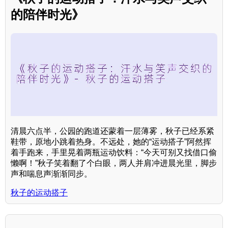
的陪伴时光》
清晨六点半，公园的跑道还蒙着一层薄雾，秋子已经系紧
鞋带，原地小跳着热身。不远处，她的“运动搭子”阿然挥
着手跑来，手里晃着两瓶运动饮料：“今天可别又找借口偷
懒啊！”秋子笑着翻了个白眼，两人并肩冲进晨光里，脚步
声和喘息声渐渐同步。
秋子的运动搭子