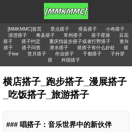
[MMKMMC]首页
景点搭子
滑县搭子
小布搭子
清澄搭子
寿县搭子
常州搭子
搭子星座
豆花
搭子
搭子约定
重庆找徒步搭子或者打野搭子
资兴
搭子
搭子问答
潜水搭子
搭搭子有什么好处
搭
子lee
赏月搭子
作业搭子
于都搭子
子外穿
搭
外国搭子
横店搭子_跑步搭子_漫展搭子
_吃饭搭子_旅游搭子
### 唱搭子：音乐世界中的新伙伴