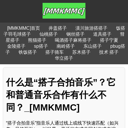
[MMKMMC]首页
井盖搭子
潢川旅游搭搭子
饭搭
子羽毛球搭子
仙桃搭子
钢丝搭子
道具搭子
彗
星搭子
熊猫搭子
喝酒搭子麻将搭子
搭子宁夏
金陵搭子
sp搭子
南岭搭子
东山搭子
pbug搭
子
铁饭搭子
搭子骑车
苏木搭子
技术 搭子
华立搭子
什么是“搭子合拍音乐”？它
和普通音乐合作有什么不
同？_[MMKMMC]
“搭子合拍音乐”指音乐人通过线上或线下快速匹配（如兴