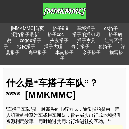
[MMKMMC]首页
搭子9.9
车城搭子
es搭子
涩搭搭子最新
搭子csc
搭子的搭组词
搭子解
说
csgob搭子
夫妻搭子
搭子家具
红古区搭
子
地皮搭子
搭子大理
寿宁搭子
套搭子
深
县搭子
高平搭子
丰南搭子
亲子搭子
描写搭
子
什么是“车搭子车队”？
****_[MMKMMC]
“车搭子车队”是一种新兴的出行方式，通常指的是由一群
人组建的共享汽车或拼车团队，旨在减少出行成本和提升
资源利用效率，同时通过共同出行增进社交互动。**