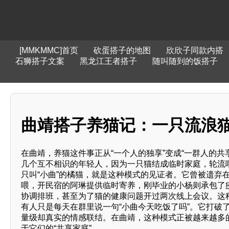
[MMKMMC]首页
砍蛋搭子的地图
欣欣子同款内搭
石狮搭子文案
黑龙江王者搭子
随叫随到的饭搭子
曲靖搭子养猫记：一只流浪猫与
在曲靖，养猫这件事正从“一个人的独享”变成“一群人的共
几个互不相识的年轻人，因为一只猫结成临时家庭，轮流
只叫“小曲”的橘猫，就是这种模式的见证者。它曾被遗弃
喂，开民宿的阿琳提供临时寄养，刚毕业的小杨则承包了疫
协调排班，甚至为了猫的健康问题开过两次线上会议。这种
有人只是每天在群里说一句“小曲今天吃饭了吗”。它打破
量级却真实的情感联结。在曲靖，这种模式正被越来越多的
于它们的“共享家庭”。