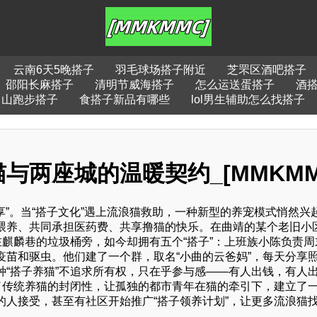
云南6天5晚搭子
羽毛球场搭子附近
芝罘区酒吧搭子
邵阳长麻搭子
清明节威海搭子
怎么运送蛋搭子
酒搭
山跑步搭子
食搭子新品有哪些
lol男生辅助怎么找搭子
两座城的温暖契约_[MMKMM
享”。当“搭子文化”遇上流浪猫救助，一种新型的养宠模式悄然兴
喂养、共同承担医药费、共享撸猫的快乐。在曲靖的某个老旧小
在麒麟巷的垃圾桶旁，如今却拥有五个“搭子”：上班族小陈负责周
苗和驱虫。他们建了一个群，取名“小曲的云爸妈”，每天分享
“搭子养猫”不追求所有权，只在乎参与感——有人出钱，有人
了传统养猫的封闭性，让孤独的都市青年在猫的牵引下，建立了
人接受，甚至有社区开始推广“搭子领养计划”，让更多流浪猫