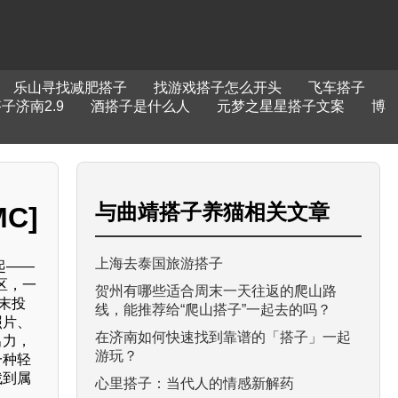
乐山寻找减肥搭子
找游戏搭子怎么开头
飞车搭子
子济南2.9
酒搭子是什么人
元梦之星星搭子文案
博
与
曲靖搭子养猫
相关文章
C]
上海去泰国旅游搭子
起——
区，一
贺州有哪些适合周末一天往返的爬山路
末投
线，能推荐给“爬山搭子”一起去的吗？
照片、
在济南如何快速找到靠谱的「搭子」一起
出力，
游玩？
一种轻
找到属
心里搭子：当代人的情感新解药