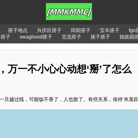
搭子地点
兴庆区搭子
田阳搭子
宝丰搭子
fg
年搭子
swaghood搭子
北流搭子
孩子搭子
拙政园
，万一不小心心动想‘掰’了怎么
一旦越过线，可能饭不香了，人也散了。有些关系，保持‘夹菜距