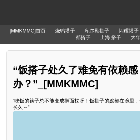
[MMKMMC]首页
烧鸭搭子
库尔勒搭子
闪耀搭子
都搭子
上海 搭子
大
“饭搭子处久了难免有依赖感
办？”_[MMKMMC]
“吃饭的筷子总不能变成擀面杖呀！饭搭子的默契在碗里，
长久～”