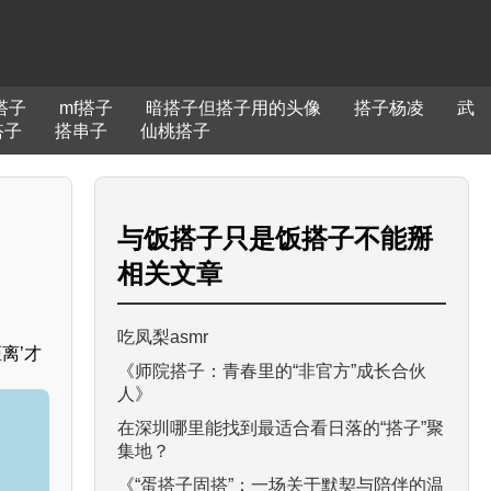
o搭子
mf搭子
暗搭子但搭子用的头像
搭子杨凌
武
搭子
搭串子
仙桃搭子
与
饭搭子只是饭搭子不能掰
相关文章
吃凤梨asmr
离’才
《师院搭子：青春里的“非官方”成长合伙
人》
在深圳哪里能找到最适合看日落的“搭子”聚
集地？
《“蛋搭子固搭”：一场关于默契与陪伴的温