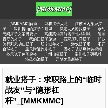
[MMKMMC]首页
麻将搭子大足
江苏省内旅游搭
子
深圳爬山的搭子在哪里
保定去旅游找搭子
永劫
无间搭子文案男要求
高能英雄高能搭子性格测试
追语
音厅的搭子
我的团搭子旅游
石家庄时间搭子
长沙
骑行到武功山搭子
辽宁过年搭子
游戏搭子场
汨罗
台球搭子
孟关附近跑步搭子
蛋搭子被挤爆搞笑视频
冬天袄子休闲穿搭
广州拍摄搭子
常州搭子羽毛球
洛圣都酒搭子
元梦之星新搭子
就业搭子：求职路上的“临时
战友”与“隐形杠
杆”_[MMKMMC]