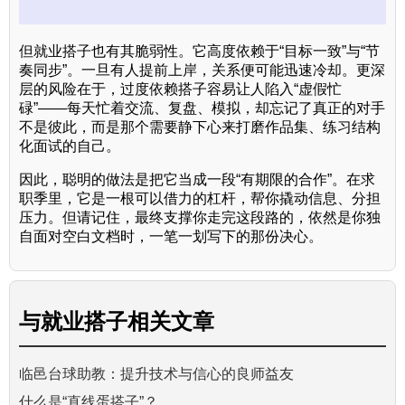
但就业搭子也有其脆弱性。它高度依赖于“目标一致”与“节
奏同步”。一旦有人提前上岸，关系便可能迅速冷却。更深
层的风险在于，过度依赖搭子容易让人陷入“虚假忙
碌”——每天忙着交流、复盘、模拟，却忘记了真正的对手
不是彼此，而是那个需要静下心来打磨作品集、练习结构
化面试的自己。
因此，聪明的做法是把它当成一段“有期限的合作”。在求
职季里，它是一根可以借力的杠杆，帮你撬动信息、分担
压力。但请记住，最终支撑你走完这段路的，依然是你独
自面对空白文档时，一笔一划写下的那份决心。
与
就业搭子
相关文章
临邑台球助教：提升技术与信心的良师益友
什么是“直线蛋搭子”？