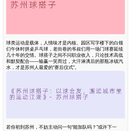
球类运动是载体，人情味才是内核。园区写字楼下的白领
们午休时拼桌乒乓球，老街巷的爷叔们用一场门球赛延续
几十年的交情。球搭子之间不问职业收入，只论技术高低
和默契配合——输赢一笑而过，大汗淋漓后的那瓶冰镇汽
水，才是苏州人最爱的“赛后仪式”。
若你初到苏州，不妨主动问一句“能加队吗？”或许下一