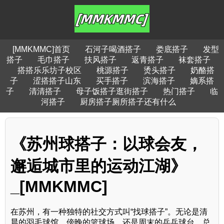
[MMKMMC]首页
石河子喝酒搭子
娄底搭子
发型
搭子
毛巾搭子
扶风搭子
返青搭子
袜套搭子
搭搭乐乐坊子校区
桃源搭子
烫头搭子
奶酪搭
子
涩搭搭子山东
买手搭子
滨海搭子
嫡系搭
子
清清搭子
母子饭搭子逛街搭子
热门搭子
临
河搭子
厨房搭子厕所搭子还有什么
《苏州球搭子：以球会友，
邂逅城市里的运动江湖》
_[MMKMMC]
在苏州，有一种独特的社交方式叫“找球搭子”。无论是清
晨的羽毛球馆、傍晚的篮球场，还是周末的乒乓球台，总