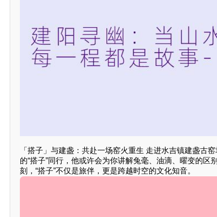
「搭子」与建盏：共赴一场窑火重生 走进水吉镇建盏古
的“搭子”同行，他或许会为你讲解兔毫、油滴、曜变的区
刻，“搭子”不仅是旅伴，更是跨越时空的文化知音。