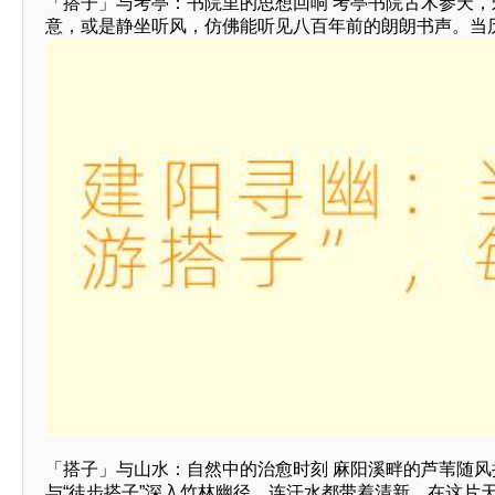
「搭子」与考亭：书院里的思想回响 考亭书院古木参天，
意，或是静坐听风，仿佛能听见八百年前的朗朗书声。当
「搭子」与山水：自然中的治愈时刻 麻阳溪畔的芦苇随风
与“徒步搭子”深入竹林幽径，连汗水都带着清新。在这片