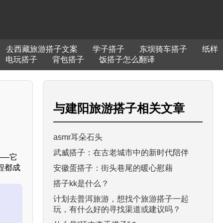
去西藏旅游搭子文案
学子搭子
东坝骑车搭子
纸样
电玩搭子
背包搭子
饭搭子怎么翻译
与
建阳旅游搭子
相关文章
asmr耳朵石头
武威搭子：在古老城市中的新时代陪伴
——它
程都成
安徽蛋搭子：街头巷尾的暖心慰藉
搭子kk是什么？
计划去普洱旅游，想找个旅游搭子一起
玩，有什么好的寻找渠道或建议吗？