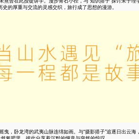
朱熹曾在此授徒讲学。漫步青石小径，与“知识搭子”探讨朱子理
历史的厚重与交流的灵感交织，旅行成了思想的漫游。
摇曳，卧龙湾的武夷山脉连绵如画。与“摄影搭子”追逐日出云海
天然氧吧里，彼此分享着沉默的惬意与突然的惊叹。