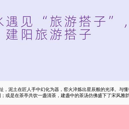
窑址，泥土在匠人手中幻化为器，窑火淬炼出星辰般的光泽。与懂
别；或是在茶亭共饮一盏清茶，建盏中的茶汤仿佛盛下了宋风雅