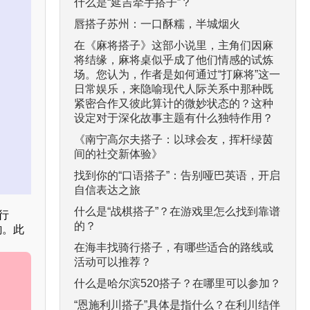
什么是“延吉牵手搭子”？
唇搭子苏州：一口酥糯，半城烟火
在《麻将搭子》这部小说里，主角们因麻
将结缘，麻将桌似乎成了他们情感的试炼
场。您认为，作者是如何通过“打麻将”这一
日常娱乐，来隐喻现代人际关系中那种既
紧密合作又彼此算计的微妙状态的？这种
设定对于深化故事主题有什么独特作用？
《南宁高尔夫搭子：以球会友，挥杆绿茵
间的社交新体验》
找到你的“口语搭子”：告别哑巴英语，开启
自信表达之旅
什么是“战棋搭子”？在游戏里怎么找到靠谱
行
的？
韵。此
在海丰找骑行搭子，有哪些适合的路线或
活动可以推荐？
什么是哈尔滨520搭子？在哪里可以参加？
“恩施利川搭子”具体是指什么？在利川结伴