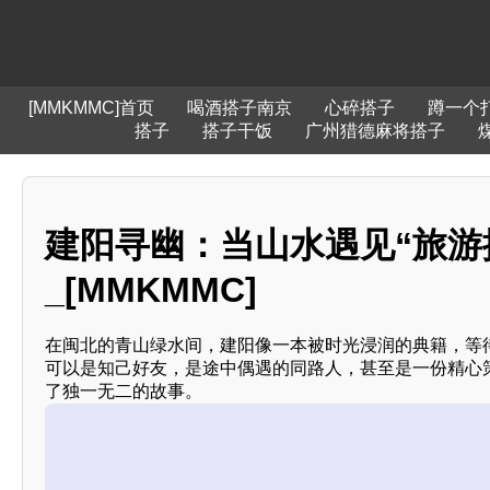
[MMKMMC]首页
喝酒搭子南京
心碎搭子
蹲一个
搭子
搭子干饭
广州猎德麻将搭子
建阳寻幽：当山水遇见“旅游
_[MMKMMC]
在闽北的青山绿水间，建阳像一本被时光浸润的典籍，等待
可以是知己好友，是途中偶遇的同路人，甚至是一份精心
了独一无二的故事。