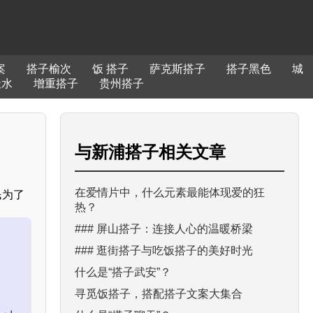
案
搭子榆次
饭 搭子
萨克斯搭子
搭子黑色
城
天水
增重搭子
贵州搭子
与
新浦搭子
相关文章
在爱情片中，什么元素最能体现爱的狂
民为了
热？
### 屏山搭子：连接人心的温暖桥梁
### 逛街搭子与吃饭搭子的美好时光
什么是“搭子武安”？
寻觅饭搭子，搭配搭子文案大集合