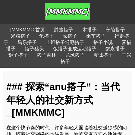
[MMKMMC]首页
胖瘦搭子
木搭子
宁陵搭子
米粉搭子
龟搭子
农搭子
乘车搭子
行走搭
子
昌乐搭子
上班搭子通勤搭子
搭子小说
素描
搭子
搭子猪头
饭搭子变成运动搭子
叙永搭子
狮子搭子
搭子吉林
龙凤搭子
真诚搭子
宜兴
搭子
### 探索“anu搭子”：当代
年轻人的社交新方式
_[MMKMMC]
在这个快节奏的时代，许多年轻人面临着社交孤独感的问
题。随着社交网络的迅猛发展，新的交友方式不断涌现，