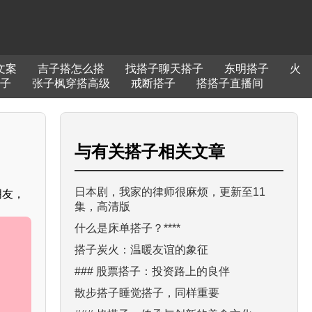
文案
吉子搭怎么搭
找搭子聊天搭子
东明搭子
火
子
张子枫穿搭高级
戒断搭子
搭搭子直播间
与
有关搭子
相关文章
日本剧，我家的律师很麻烦，更新至11
朋友，
集，高清版
什么是床单搭子？****
搭子炭火：温暖友谊的象征
### 股票搭子：投资路上的良伴
散步搭子睡觉搭子，同样重要