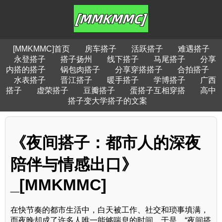
[MMKMMC]首页
房车搭子
活跃搭子
难遇搭子
永登搭子
搭子扬州
线下搭子
马尾搭子
分享
内搭的搭子
锅包肉搭子
分享穿搭搭子
合拍搭子
水表搭子
晋江搭子
暖手搭子
学博搭子
广西
搭子
虚荣搭子
豆瓣搭子
蛋搭子互相穿搭
高中
搭子变大学搭子的文案
《夜间搭子：都市人的深夜
陪伴与情感出口》
_[MMKMMC]
在快节奏的都市生活中，白天被工作、社交和琐事填满，
而夜晚却成了许多人唯一能够喘息的时间。于是，“夜间搭