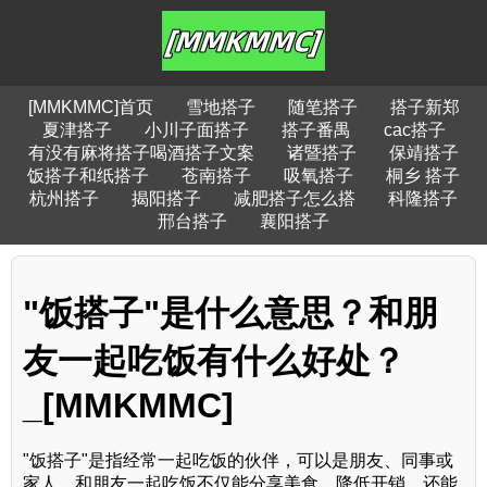
[MMKMMC]首页
雪地搭子
随笔搭子
搭子新郑
夏津搭子
小川子面搭子
搭子番禺
cac搭子
有没有麻将搭子喝酒搭子文案
诸暨搭子
保靖搭子
饭搭子和纸搭子
苍南搭子
吸氧搭子
桐乡 搭子
杭州搭子
揭阳搭子
减肥搭子怎么搭
科隆搭子
邢台搭子
襄阳搭子
"饭搭子"是什么意思？和朋
友一起吃饭有什么好处？
_[MMKMMC]
"饭搭子"是指经常一起吃饭的伙伴，可以是朋友、同事或
家人。和朋友一起吃饭不仅能分享美食、降低开销，还能