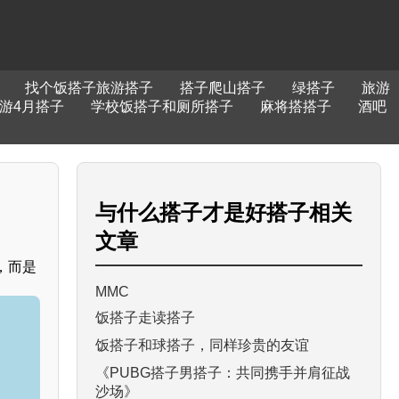
找个饭搭子旅游搭子
搭子爬山搭子
绿搭子
旅游
游4月搭子
学校饭搭子和厕所搭子
麻将搭搭子
酒吧
与
什么搭子才是好搭子
相关
文章
，而是
MMC
饭搭子走读搭子
饭搭子和球搭子，同样珍贵的友谊
《PUBG搭子男搭子：共同携手并肩征战
沙场》