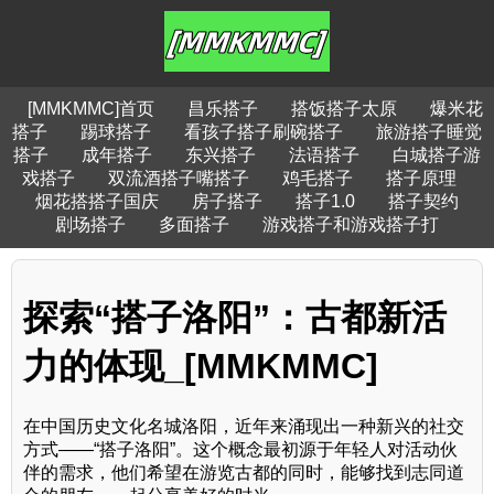
[MMKMMC]首页
昌乐搭子
搭饭搭子太原
爆米花
搭子
踢球搭子
看孩子搭子刷碗搭子
旅游搭子睡觉
搭子
成年搭子
东兴搭子
法语搭子
白城搭子游
戏搭子
双流酒搭子嘴搭子
鸡毛搭子
搭子原理
烟花搭搭子国庆
房子搭子
搭子1.0
搭子契约
剧场搭子
多面搭子
游戏搭子和游戏搭子打
探索“搭子洛阳”：古都新活
力的体现_[MMKMMC]
在中国历史文化名城洛阳，近年来涌现出一种新兴的社交
方式——“搭子洛阳”。这个概念最初源于年轻人对活动伙
伴的需求，他们希望在游览古都的同时，能够找到志同道