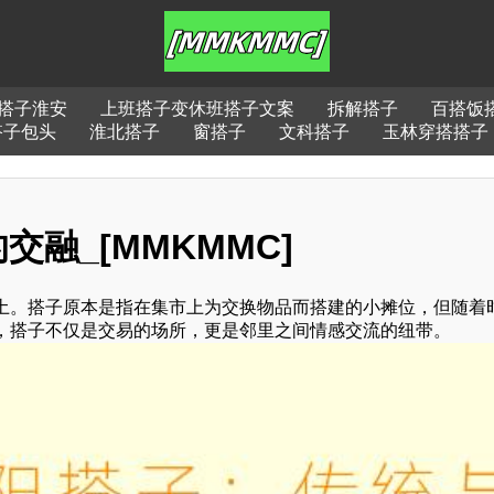
搭子淮安
上班搭子变休班搭子文案
拆解搭子
百搭饭
搭子包头
淮北搭子
窗搭子
文科搭子
玉林穿搭搭子
交融_[MMKMMC]
土。搭子原本是指在集市上为交换物品而搭建的小摊位，但随着
，搭子不仅是交易的场所，更是邻里之间情感交流的纽带。