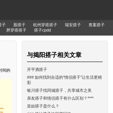
搭子
股搭子
杭州穿搭搭子
瑞安搭子
查案搭子
胖穿搭搭子
搭子cpdd
与
揭阳搭子
相关文章
开平酒搭子
时间的
### 如何找到合适的“情侣搭子”让生活更精
彩
银川搭子找同城搭子，共享城市之美
亲友搭子和情侣搭子有什么区别？****
皇姑搭子是什么？