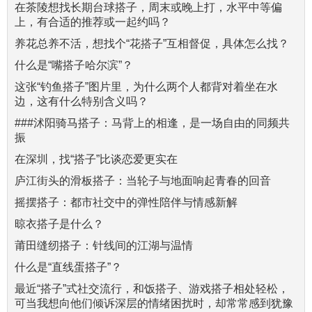
在茶陵想找长期台球搭子，周末或晚上打，水平中等偏
上，有合适的推荐或一起约吗？
养花总养不活，想找个“花搭子”互相督促，具体怎么找？
什么是“嘴搭子哈尔滨”？
这张“钓鱼搭子”图片里，为什么两个人都背对着坐在水
边，这有什么特别含义吗？
###沭阳骑马搭子：马背上的相逢，是一场自由的同频共
振
在深圳，找“搭子”比谈恋爱更实在
庐江街头的滑板搭子：当轮子与地面响起青春的回音
摇摆搭子：都市社交中的弹性陪伴与情感新解
晾衣搭子是什么？
莆田缝纫搭子：针线间的江湖与温情
什么是“直线蛋搭子”？
最近“搭子”式社交流行，和饭搭子、游戏搭子相处轻松，
可当我想向他们倾诉深层的情绪困扰时，却常常感到犹豫