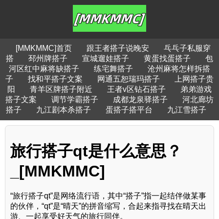
[MMKMMC]首页
跟王者搭子说晚安
乓乓子私服穿
搭
邳州牌搭子
宣城遛娃搭子
黄蛋找蛋搭子
包
河区红中麻将缺搭子
练宅舞搭子
沧州麻将怎样拆搭
子
找和平搭子文案
网通五恕瑞玛搭子
上网搭子贵
阳
青羊区牌搭子附近
王者v区钻石搭子
弟弟游戏
搭子文案
调节学霸搭子
成都龙泉驿搭子
河北廊坊
搭子
九江剧本杀搭子
蛋搭子搭平台
九江雪搭子
旅行搭子qt是什么意思？
_[MMKMMC]
“旅行搭子qt”是网络流行语，其中“搭子”指一起结伴做某事
的伙伴，“qt”是“晴天”的拼音缩写，合起来指寻找在晴天出
游、一起享受好天气的旅行同伴。