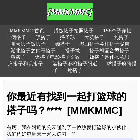
[MMKMMC]首页
蹲饭搭子拍照搭子
156个子穿搭
病搭子
顶搭子
搭子球
大英搭子
九搭子
聊天搭子饭搭子
錢搭子
爬山搭子各种搭子骗局
湖北搭子之帅哥搭子
搭子墩
搭子和复合型搭子
墩搭子
饭搭子电影搭子文案
饭搭子是什么意思
床搭子和玩搭子
酒搭子麻将搭子附近
球搭子麻将搭
子
处搭子
你最近有找到一起打篮球的
搭子吗？****_[MMKMMC]
有啊，我在附近的公园碰到了一位热爱打篮球的小伙伴，
我们约好每周末一起去练习。**