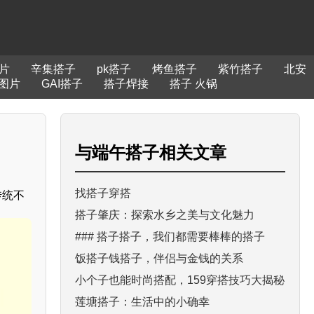
片
辛集搭子
pk搭子
烤鱼搭子
紫竹搭子
北安
图片
GAI搭子
搭子焊接
搭子 火锅
与
端午搭子
相关文章
找搭子穿搭
传统不
搭子肇庆：探索水乡之美与文化魅力
### 搭子搭子，我们都需要棒棒的搭子
饭搭子钱搭子，伴侣与金钱的关系
小个子也能时尚搭配，159穿搭技巧大揭秘
莲塘搭子：生活中的小确幸