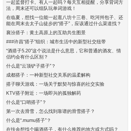
一起监督打卡。有人一起吗？每天互相提醒，分享背词方
法，周末还可以组队玩单词游戏！
在临夏，想找一位能一起逛八坊十三巷、吃河州包子、还
能在周末去太子山徒步的“搭子”，应该通过什么渠道找？
襄汾搭子：黄土高原上的互助共生图景
###许昌“搭子”组织：城市生活中的新型社交纽带
“酒搭子5.20”这个说法是什么意思，它和普通的酒友、情
侣约会有什么区别？
什么是“云顶铲子搭子”？
成都搭子：一种新型社交关系的温柔解构
搭子聊天游戏：一场关于默契与惊喜的社交实验
KTV搭子附近：一场即兴的孤独解药
什么是“口哨搭子”？
第一次去滑雪，怎么找到靠谱的滑雪搭子？
什么是“.mumu搭子”？
在扶余想找个喝酒搭子，有什么推荐的地方或方式吗？