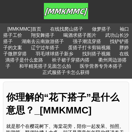
[MMKMMC]首页
在线找爬山搭子
做梦搭子
袖口
搭子工价
翔安舞搭子
喝酒求搭子图片
武功山长沙
搭子
湖南去云南旅游搭子
强子潮流穿搭
找铲铲搭
子的文案
辽宁过年搭子
蛋搭子打卡剪辑视频
胖婷
子微胖穿搭
羽毛球球搭子新乡
找到搭子视频
在线
滴搭子是什么套路
袄子裙子穿搭内搭
衢州周边游搭
子
和平精英搭子见面怎么拍
医学营养专升本搭子
正式服搭子卡怎么获得
你理解的“花下搭子”是什么
意思？_[MMKMMC]
就是那个在樱花树下、海棠花旁，陪你一起发呆、拍照、