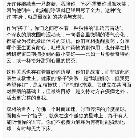
允许你继续当一只蘑菇。我陪你。”他不需要你强颜欢笑，
因为他明白，此刻能呼吸就已经用尽了全力。这种“允
许”本身，就是最深刻的共情与支持。
作为“搭子”，你们之间存在着一种独特的“非语言雷达”。一
个深夜的朋友圈晦涩动态，一句语音里微弱的语气变化，
都能成为彼此发出信号的契机。你们互相提醒服药，分享
哪个医生更有耐心，吐槽某种药物的副作用，也分享在情
绪稳定窗口期捕捉到的微小美好——比如一片形状奇特的
云，或一杯恰好甜到心里的奶茶。
这种关系也存在着微妙的边界。你们是战友，而非彼此的
医生或救世主。健康的“搭子”关系，是“我理解你，但我更
希望你好”，是互相搀扶，而非彼此拖累。它建立在共同面
对疾病的基础上，但最终目标，是支持对方在疾病之外，
活出更完整的自我。
双相的世界，仿佛一个时而加速、时而停滞的异度星球。
而拥有一个“搭子”，就像在这个孤独的星球上，终于有人
能听懂你的语言。你们不必费力解释为何有时能撬动地
球，有时却无力下床。