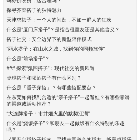
码标价收费，这合理吗？
探寻芥菜搭子的独特魅力
天津求搭子：一个人的闲逛，不如一群人的狂欢
什么是“厦门床搭子”？是指合租室友还是其他含义？
搭子社交：安全边界下的新型陪伴模式
“丽水搭子：在山水之城，找到你的同频旅伴”
什么是“前场搭子”？
### 探索“氛围搭子”：现代社交的新风尚
桌球搭子和喝酒搭子有什么区别？
什么是「番子穿搭」？有哪些搭配要点？
在东莞如何找到合适的“亲子搭子”一起遛娃？有哪些靠谱
的渠道或活动推荐？
“大连牌搭子：市井烟火里的默契江湖”
什么是“烧饭搭子”？和朋友一起做饭有什么特别的乐趣
吗？
《固安台球搭子指南：寻找志同道合的球友，畅享桌球乐