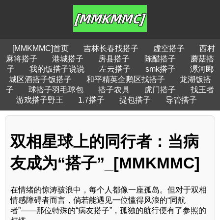
[MMKMMC]首页
吉林长春找搭子
虚空搭子
西村
麻将搭子
港城搭子
房县搭子
陈醋搭子
蘑菇搭
子
我的饭搭子说说
左云搭子
smk搭子
漯河郾
城区酒搭子饭搭子
和平精英企鹅区找搭子
龙湖饭搭
子
球搭子羽毛球包
搭子农具
虎门搭子
找王者
游戏搭子野王
1.7搭子
提包搭子
导管搭子
双相星球上的同行者：当病
友成为“搭子”_[MMKMMC]
在情绪的惊涛骇浪中，每个人都像一座孤岛。但对于双相
情感障碍者而言，倘若能遇见一位懂得风浪的“同航
者”——那位特殊的“病友搭子”，孤独的航行便有了参照的