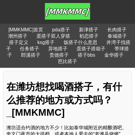
[MMKMMC]首页
pda搭子
新津搭子
长肉搭子
潮州搭子
蛋搭子双人穿搭
初恋搭子
春城搭子
搭子定义
ksg搭子
饭搭子什么意思
井湾子找搭
子
任务搭子
异地搭子
蛋搭子搭箱子
带球搭
子
郎溪搭子
贵德搭子
搭子bbs
金华搭子
芭比搭子
在潍坊想找喝酒搭子，有什
么推荐的地方或方式吗？
_[MMKMMC]
潍坊适合约酒的地方不少！比如泰华城附近的精酿酒吧、
奎文门夜市的大排档，或者本地人爱去的“老潍县烧烤”。