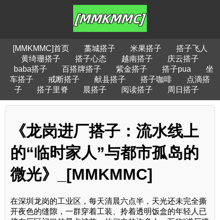
[MMKMMC]首页
藁城搭子
米果搭子
搭子飞人
黄绮珊搭子
搭子心态
越南搭子
庆云搭子
baba搭子
百搭牌搭子
紫金搭子
搭子pua
坐
车搭子
戒断搭子
献县搭子
搭子咖啡
点滴搭
子
搭子里脊
晨搭子
阅读搭子
周日搭子
《龙岗进厂搭子：流水线上
的“临时家人”与都市孤岛的
微光》_[MMKMMC]
在深圳龙岗的工业区，每天清晨六点半，天光还未完全撕
开夜色的缝隙，一群穿着工装、拎着透明饭盒的年轻人已