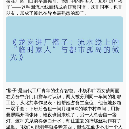
挤在厂区门口的早点摊前。他们中的许多人，互称“进厂搭
子”——这种因流水线而结成的短暂同盟，既非同事，也非
朋友，却成了彼此在异乡最熟悉的影子。
“搭子”是当代工厂青年的生存智慧。小杨和广西女孩阿丽
在劳务中介门口拼车时认识，两人被分到同一车间的相邻
工位，从此共享作息表：她帮她占食堂座位，他替她多领
一双手套；下班后合租一间月租600的城中村单间，用折
叠屏隔开两张床，谁夜班回来晚了，另一人总会留一盏
灯。这种关系淡得像白开水，却让重复的拧螺丝动作有了
温度。“我们可能明年就各奔东西，但现在至少不用一个人