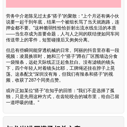
劳务中介老陈见过太多“搭子”的聚散：“上个月还有俩小伙
说要一起干到年底，结果一个被组长骂了当天就跑路，连
押金都不要。”这种脆弱性恰恰折射出流水线生活的本质
——当生存成为首要命题，人与人之间的联结便如同车间
传送带上的零件，短暂碰撞后又匆匆分离。
但总有些瞬间能穿透机械的日常。阿丽的抖音里存着一段
视频：凌晨换班时，她和三个“搭子”蹲在厂区围墙边分食
一袋辣条，远处天际线正泛起鱼肚白。没有滤镜的镜头
下，四个年轻人对着镜头比耶，工牌绳还挂在脖子上晃
荡。这条配文“深圳没有海，但我们有辣条和搭子”的视
频，收获了287个同类点赞。
或许正如某位“搭子”在知乎的回答：“我们不是选择了孤
独，只是先用这种方式，在齿轮咬合的城市里，给自己留
一道呼吸的缝。”