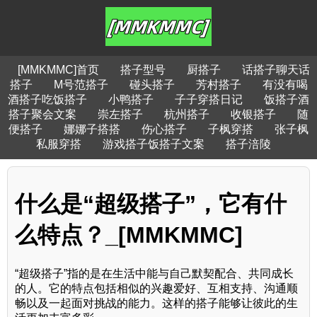
[MMKMMC]首页
搭子型号
厨搭子
话搭子聊天话
搭子
M号范搭子
碰头搭子
芳村搭子
有没有喝
酒搭子吃饭搭子
小鸭搭子
子子穿搭日记
饭搭子酒
搭子聚会文案
崇左搭子
杭州搭子
收银搭子
随
便搭子
娜娜子搭搭
伤心搭子
子枫穿搭
张子枫
私服穿搭
游戏搭子饭搭子文案
搭子涪陵
什么是“超级搭子”，它有什
么特点？_[MMKMMC]
“超级搭子”指的是在生活中能与自己默契配合、共同成长
的人。它的特点包括相似的兴趣爱好、互相支持、沟通顺
畅以及一起面对挑战的能力。这样的搭子能够让彼此的生