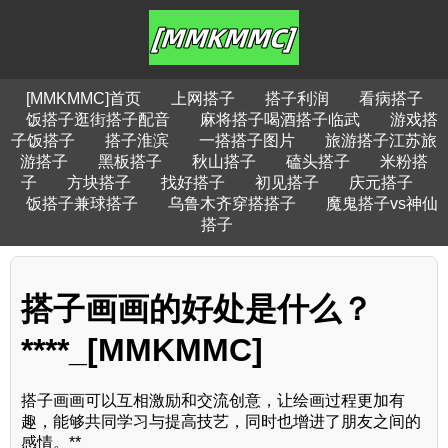
[MMKMMC]首页
上网搭子
搭子利润
看病搭子
饭搭子逛街搭子配音
麻将搭子喝酒搭子临武
游戏搭
子饭搭子
搭子淮滨
一搭搭子图片
旅游搭子江苏旅
游搭子
黑板搭子
秋山搭子
磕头搭子
米粉搭
子
方块搭子
找好搭子
初见搭子
庆元搭子
饭搭子兼球搭子
乌鲁木齐穿搭搭子
魔鬼搭子vs神仙
搭子
搭子画画的好处是什么？
****_[MMKMMC]
搭子画画可以互相激励和交流创意，让绘画过程更加有
趣，能够共同学习与提高技艺，同时也增进了朋友之间的
感情。**