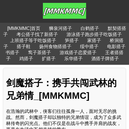
[MMKMMC]首页
狮泉河搭子
白鹤搭子
默契搭搭
子
考公搭子找了新搭子
游泳搭子跑步搭子吃饭搭子
上班搭子等于吃饭搭子
笋搭子
家搭子
桥洞搭
子
搭子鞋
扬州食物搭搭子
绥中搭子
电影搭子
书搭子
窎子茶搭子
游戏搭子恋爱搭子
王者搭搭
子
鸡搭子
扩搭子
乐华搭子
酒搭子牌搭子
剑魔搭子：携手共闯武林的
兄弟情_[MMKMMC]
在浩瀚的武林中，侠客们往往孤身一人，面对无尽的挑
战。然而，剑魔搭子却以独特的兄弟情谊，成为了众多武
林传奇的闪光点。他们不仅是在战斗中携手并肩的战友，