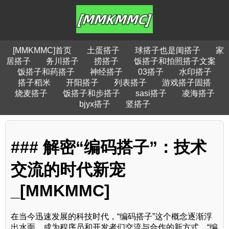
[MMKMMC]首页
土蛋搭子
球搭子也是闺搭子
家
居搭子
务川搭子
捞搭子
饭搭子和拍照搭子文案
饭搭子和药搭子
神经搭子
03搭子
水印搭子
搭子稻米
开阳搭子
列表搭子
游戏搭子固搭
烧麦搭子
饭搭子和步搭子
sasi搭子
凌海搭子
bjyx搭子
竖搭子
### 解密“编码搭子”：技术
交流的时代新宠
_[MMKMMC]
在当今迅速发展的科技时代，“编码搭子”这个概念逐渐浮
出水面，成为程序员和开发者们交流与合作的新方式。“编