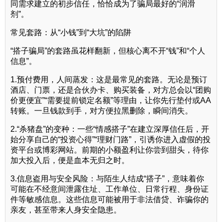
同需求建立的初步信任，恰恰成为了骗局最好的“润滑
剂”。
常见套路：从“小钱”到“大坑”的陷阱
“搭子骗局”的套路虽花样翻新，但核心离不开“钱”和“个人
信息”。
1.预付费用，人间蒸发：这是最常见的套路。无论是预订
酒店、门票，还是合伙办卡、购买装备，对方总会以“团购
价更便宜”“需要提前锁定名额”等理由，让你先行垫付或AA
转账。一旦钱款到手，对方便拉黑删除，瞬间消失。
2.“杀猪盘”的变种：一些“情感搭子”在建立深厚信任后，开
始分享自己的“投资心得”“理财门路”，引诱你进入虚假的投
资平台或博彩网站。前期的小额盈利让你尝到甜头，待你
加大投入后，便是血本无归之时。
3.信息盗用与安全风险：与陌生人结成“搭子”，意味着你
可能在不经意间泄露住址、工作单位、日常行程、身份证
件等敏感信息。这些信息可能被用于非法借贷、诈骗你的
亲友，甚至带来人身安全隐患。