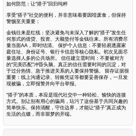
如何防范：让“搭子”回归纯粹
享受“搭子”社交的便利，并非意味着要因噎废食，但保持
警惕至关重要：
金钱往来是红线：坚决避免与未深入了解的“搭子”发生任
何形式的借贷、投资、大额垫付等金钱往来。所有消费尽
量当面AA，即时结清。 保护个人信息：不要轻易透露家
庭住址、身份证号、银行卡信息等核心隐私。初次见面尽
量选择人多的公共场所。 信任建立需时间：不要被对方
的“完美匹配”冲昏头脑。真正的信任需要时间的沉淀，对
于过分热情、急于推进关系的人要保持警惕。 留存证据很
重要：线上沟通记录、转账凭证等都要妥善保存，一旦发
现被骗，立即报警并向平台举报。
“搭子”的本质，本应是现代社交中一种轻松、愉快的连接
方式。别让别有用心的骗局，玷污了这份基于共同兴趣的
简单快乐。保持清醒，守住边界，才能让“搭子”真正成为
生活的点缀，而非噩梦的开端。