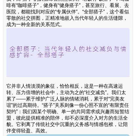
啡有“咖啡搭子”，健身有“健身搭子”，甚至旅行、看展、去
医院，都能找到对应的“专属伙伴”。“全部搭子”，这个看似
零散的社交拼图，正精准地嵌入当代年轻人的生活缝隙，
成为一种全新的关系范式。
它并非人情淡漠的象征，恰恰相反，这是一种在高速运
转、压力倍增的社会中，主动为之的“社交减负”。我们太
累了——累于维护广泛人脉的情绪消耗，累于对“完美友
谊”的过高期待。“搭子”关系则像一份心照不宣的“有限责任
契约”：我们因某个明确、单一的共同需求或兴趣而短暂结
盟，彼此提供精准的陪伴，却不必深度介入对方的生活全
貌。它剥离了传统社交中沉重的义务感与情感包袱，让陪
伴变得轻盈、高效。