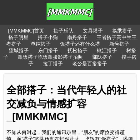
[MMKMMC]首页
搭子乐队
文具搭子
换乘搭子
搭子明星
搭子小狗
南丹搭子
王者搭子高中生王
者搭子
单纯搭子
饭搭子还有什么搭
新号搭子
望城搭子
东门搭子
抚松搭子
椒江搭子
树搭
子
跟饭搭子吃饭跟摄影搭子拍照
部队搭子
摸手搭
子
拉丁搭子
老公是百搭搭子
全部搭子：当代年轻人的社
交减负与情感扩容
_[MMKMMC]
不知从何时起，我们的通讯录里，“朋友”的席位变得谨
慎，而“搭子”的队伍却在悄然壮大。吃饭有“饭搭子”，喝咖