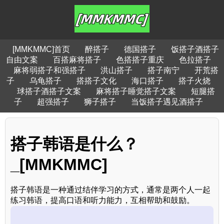
[MMKMMC]首页
醉搭子
德国搭子
饭搭子酒搭子
自由文案
百搭麻将搭子
色搭搭子重庆
色拉搭子
麻将弱搭子和强搭子
洪山搭子
搭子南宁
开荒搭
子
乌龟搭子
搭搭子文化
海口搭子
搭子火烧
球搭子酒搭子文案
麻将搭子睡觉搭子文案
短腿搭
子
超强搭子
狮子搭子
当饭搭子遇见酒搭子
搭子韩语是什么？
_[MMKMMC]
搭子韩语是一种通过结伴学习的方式，通常是两个人一起
练习韩语，提高口语和听力能力，互相帮助和鼓励。