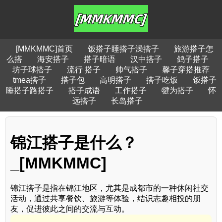
[MMKMMC]首页
饭搭子睡搭子澡搭子
旅游搭子怎
么搭
海安搭子
搭子暗语
汉中搭子
鸽子搭子
坊子球搭子
流行 搭子
帅气搭子
馨子穿搭推荐
tmea搭子
搭子包
高明搭子
搭子吃饭
饭搭子
睡搭子路搭子
搭子成语
工作搭子
犍为搭子
怀
远搭子
长岛搭子
锦江搭子是什么？
_[MMKMMC]
锦江搭子是指在锦江地区，尤其是成都市的一种休闲社交
活动，通过共享餐饮、旅游等体验，结识志趣相投的朋
友，促进彼此之间的交流与互动。