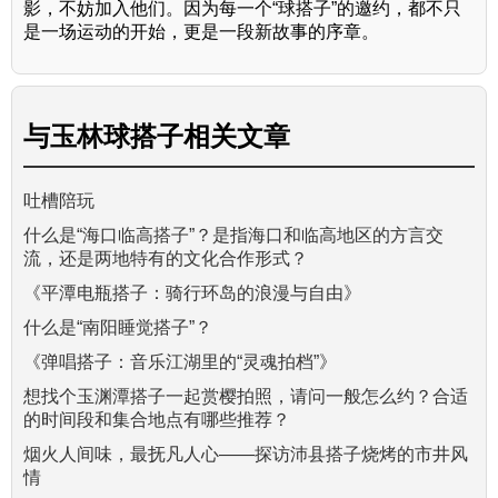
影，不妨加入他们。因为每一个“球搭子”的邀约，都不只
是一场运动的开始，更是一段新故事的序章。
与
玉林球搭子
相关文章
吐槽陪玩
什么是“海口临高搭子”？是指海口和临高地区的方言交
流，还是两地特有的文化合作形式？
《平潭电瓶搭子：骑行环岛的浪漫与自由》
什么是“南阳睡觉搭子”？
《弹唱搭子：音乐江湖里的“灵魂拍档”》
想找个玉渊潭搭子一起赏樱拍照，请问一般怎么约？合适
的时间段和集合地点有哪些推荐？
烟火人间味，最抚凡人心——探访沛县搭子烧烤的市井风
情