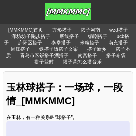
[MMKMMC]首页
方形搭子
搭子河南
wzd搭子
潍坊坊子跑步搭子
底线搭子
编剧搭子
ucb搭
子
庐阳区搭子
泰拳搭子
米粒搭子
南充搭子
周庄搭子
铁搭子饭搭子文案
搭子新乡
搭子本
质
青岛市区饭搭子酒搭子
南宫搭子
搭子布袋
搭子登封
搭子背怎么搭音乐
玉林球搭子：一场球，一段
情_[MMKMMC]
在玉林，有一种关系叫“球搭子”。