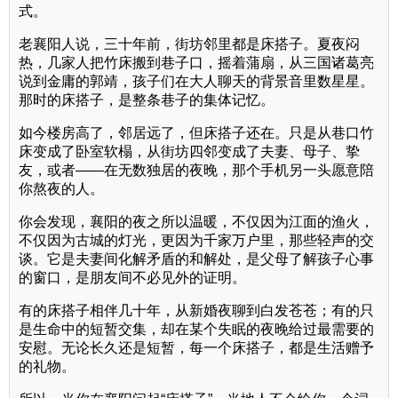
式。
老襄阳人说，三十年前，街坊邻里都是床搭子。夏夜闷
热，几家人把竹床搬到巷子口，摇着蒲扇，从三国诸葛亮
说到金庸的郭靖，孩子们在大人聊天的背景音里数星星。
那时的床搭子，是整条巷子的集体记忆。
如今楼房高了，邻居远了，但床搭子还在。只是从巷口竹
床变成了卧室软榻，从街坊四邻变成了夫妻、母子、挚
友，或者——在无数独居的夜晚，那个手机另一头愿意陪
你熬夜的人。
你会发现，襄阳的夜之所以温暖，不仅因为江面的渔火，
不仅因为古城的灯光，更因为千家万户里，那些轻声的交
谈。它是夫妻间化解矛盾的和解处，是父母了解孩子心事
的窗口，是朋友间不必见外的证明。
有的床搭子相伴几十年，从新婚夜聊到白发苍苍；有的只
是生命中的短暂交集，却在某个失眠的夜晚给过最需要的
安慰。无论长久还是短暂，每一个床搭子，都是生活赠予
的礼物。