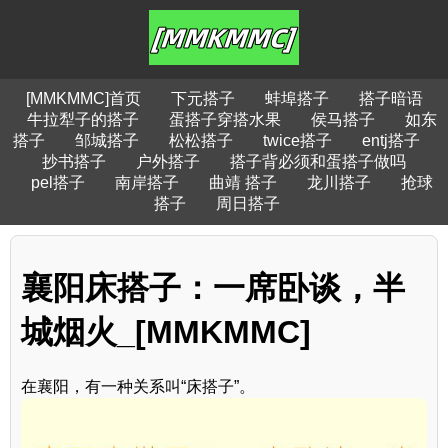
[MMKMMC]首页
下元搭子
蚌埠搭子
搭子暗语
牛拉犁子的搭子
蛋搭子穿搭水果
侯马搭子
如东
搭子
邹城搭子
松松搭子
twice搭子
entj搭子
抄书搭子
户外搭子
搭子背必须和蛋搭子做吗
pel搭子
南岸搭子
曲靖 搭子
龙川搭子
抢球
搭子
周日搭子
襄阳床搭子：一席卧谈，半
城烟火_[MMKMMC]
在襄阳，有一种关系叫“床搭子”。