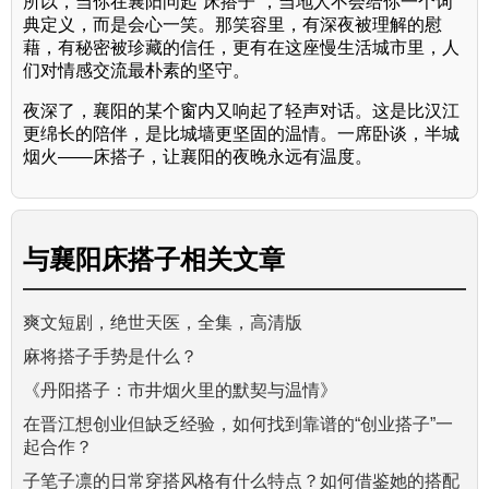
所以，当你在襄阳问起“床搭子”，当地人不会给你一个词
典定义，而是会心一笑。那笑容里，有深夜被理解的慰
藉，有秘密被珍藏的信任，更有在这座慢生活城市里，人
们对情感交流最朴素的坚守。
夜深了，襄阳的某个窗内又响起了轻声对话。这是比汉江
更绵长的陪伴，是比城墙更坚固的温情。一席卧谈，半城
烟火——床搭子，让襄阳的夜晚永远有温度。
与
襄阳床搭子
相关文章
爽文短剧，绝世天医，全集，高清版
麻将搭子手势是什么？
《丹阳搭子：市井烟火里的默契与温情》
在晋江想创业但缺乏经验，如何找到靠谱的“创业搭子”一
起合作？
子笔子凛的日常穿搭风格有什么特点？如何借鉴她的搭配